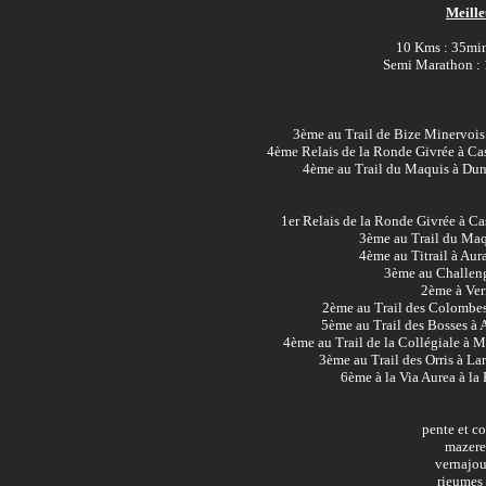
Meille
10 Kms : 35min
Semi Marathon : 
3ème au Trail de Bize Minervois
4ème Relais de la Ronde Givrée à Cas
4ème au Trail du Maquis à Dun
1er Relais de la Ronde Givrée à Ca
3ème au Trail du Maq
4ème au Titrail à Aur
3ème au Challeng
2ème à Ver
2ème au Trail des Colombe
5ème au Trail des Bosses à A
4ème au Trail de la Collégiale à 
3ème au Trail des Orris à L
6ème à la Via Aurea à l
pente et c
mazere
vernajou
rieumes 