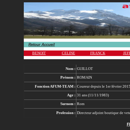
.
Retour Accueil
.
BENOIT
CELINE
FRANCK
JEF
.
Nom :
GUILLOT
Prénom :
ROMAIN
Fonction AFUM-TEAM :
Coureur depuis le 1er février 201
Age :
31 ans (11/11/1983)
Surnom :
Rom
Profession :
Directeur adjoint boutique de vet
F