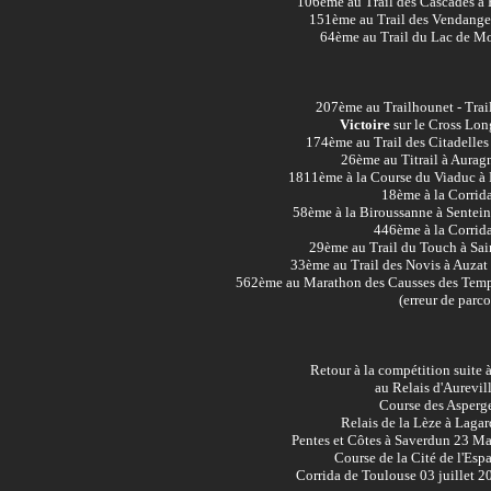
106ème au Trail des Cascades à 
151ème au Trail des Vendange
64ème au Trail du Lac de Mo
207
ème au Trailhounet - Trai
Victoire
sur le Cross Long
174ème au Trail des Citadelle
26ème au Titrail à Aurag
1811ème à la Course du Viaduc à M
18ème à la Corrida
58ème à la Biroussanne à Sentein
446ème à la Corrida
29ème au Trail du Touch à Sai
33ème au Trail des Novis à Auza
562ème au Marathon des Causses des Templ
(erreur de parco
Retour à la compétition suite
au
Relais d'Aurevil
Course des Asperge
Relais de la Lèze à Laga
Pentes et Côtes à Saverdun 23 M
Course de la Cité de l'Esp
Corrida de Toulouse 03 juillet 