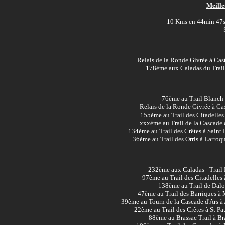
Meille
10 Kms
en 44min 47s
Relais de la Ronde Givrée à Cas
178ème aux Caladas du Trail
76ème au Trail Blanch
Relais de la Ronde Givrée à Ca
155ème au Trail des Citadelle
xxxème au Trail de la Cascade 
134ème au Trail des Crêtes à Saint 
36ème au Trail des Orris à Larroq
232ème aux Caladas - Trail 
97ème au Trail des Citadelles
138ème au Trail de Dalo
47ème au Trail des Barriques à 
39ème au Tourn de la Cascade d'Ars à 
22ème au Trail des Crêtes à St Pau
88ème au Brassac Trail à Br