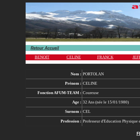
.
Retour Accueil
.
BENOIT
CELINE
FRANCK
JEF
.
Nom :
PORTOLAN
Prénom :
CELINE
Fonction AFUM-TEAM :
Coureuse
Age :
32 Ans (née le 15/01/1980)
Surnom :
CEL
Profession :
Professeur d'Education Physique e
F